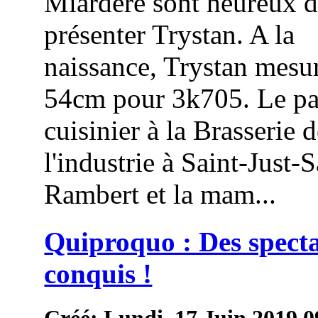
Miardère sont heureux 
présenter Trystan. A la
naissance, Trystan mesur
54cm pour 3k705. Le pa
cuisinier à la Brasserie 
l'industrie à Saint-Just-S
Rambert et la mam...
Quiproquo : Des spect
conquis !
Créé: Lundi, 17 Juin 2019 0