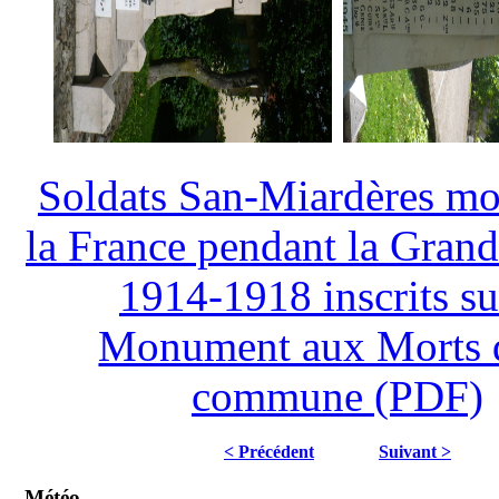
Soldats San-Miardères mo
la France pendant la Gran
1914-1918 inscrits su
Monument aux Morts d
commune (PDF)
< Précédent
Suivant >
Météo