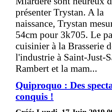
Miardère sont heureux 
présenter Trystan. A la
naissance, Trystan mesur
54cm pour 3k705. Le pa
cuisinier à la Brasserie 
l'industrie à Saint-Just-S
Rambert et la mam...
Quiproquo : Des spect
conquis !
Créé: Lundi, 17 Juin 2019 0