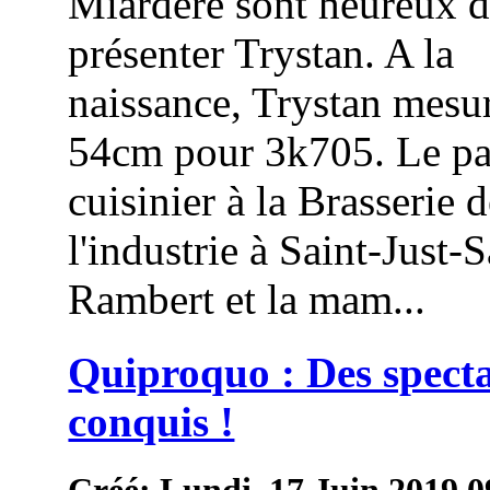
Miardère sont heureux 
présenter Trystan. A la
naissance, Trystan mesur
54cm pour 3k705. Le pa
cuisinier à la Brasserie 
l'industrie à Saint-Just-S
Rambert et la mam...
Quiproquo : Des spect
conquis !
Créé: Lundi, 17 Juin 2019 0