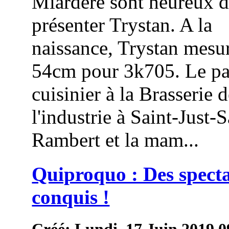
Miardère sont heureux 
présenter Trystan. A la
naissance, Trystan mesur
54cm pour 3k705. Le pa
cuisinier à la Brasserie 
l'industrie à Saint-Just-S
Rambert et la mam...
Quiproquo : Des spect
conquis !
Créé: Lundi, 17 Juin 2019 0