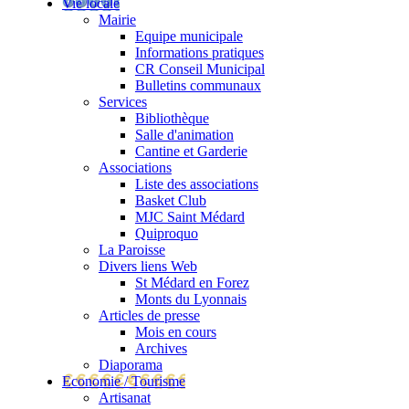
Vie locale
Mairie
Equipe municipale
Informations pratiques
CR Conseil Municipal
Bulletins communaux
Services
Bibliothèque
Salle d'animation
Cantine et Garderie
Associations
Liste des associations
Basket Club
MJC Saint Médard
Quiproquo
La Paroisse
Divers liens Web
St Médard en Forez
Monts du Lyonnais
Articles de presse
Mois en cours
Archives
Diaporama
Economie / Tourisme
Artisanat