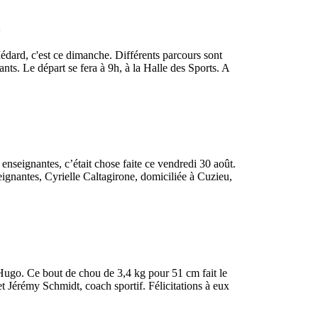
Médard, c'est ce dimanche. Différents parcours sont
nts. Le départ se fera à 9h, à la Halle des Sports. A
 enseignantes, c’était chose faite ce vendredi 30 août.
eignantes, Cyrielle Caltagirone, domiciliée à Cuzieu,
, Hugo. Ce bout de chou de 3,4 kg pour 51 cm fait le
 Jérémy Schmidt, coach sportif. Félicitations à eux