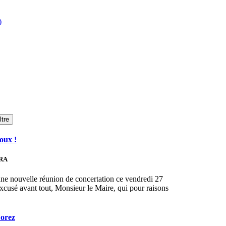
)
ltre
doux !
URA
 une nouvelle réunion de concertation ce vendredi 27
xcusé avant tout, Monsieur le Maire, qui pour raisons
Forez