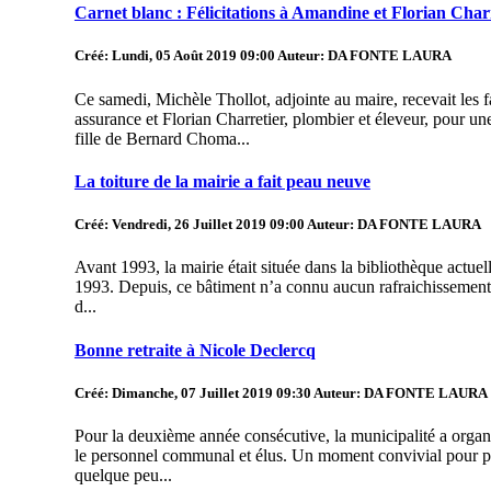
Carnet blanc : Félicitations à Amandine et Florian Char
Créé: Lundi, 05 Août 2019 09:00
Auteur: DA FONTE LAURA
Ce samedi, Michèle Thollot, adjointe au maire, recevait les
assurance et Florian Charretier, plombier et éleveur, pour 
fille de Bernard Choma...
La toiture de la mairie a fait peau neuve
Créé: Vendredi, 26 Juillet 2019 09:00
Auteur: DA FONTE LAURA
Avant 1993, la mairie était située dans la bibliothèque actuel
1993. Depuis, ce bâtiment n’a connu aucun rafraichissement, 
d...
Bonne retraite à Nicole Declercq
Créé: Dimanche, 07 Juillet 2019 09:30
Auteur: DA FONTE LAURA
Pour la deuxième année consécutive, la municipalité a organi
le personnel communal et élus. Un moment convivial pour part
quelque peu...