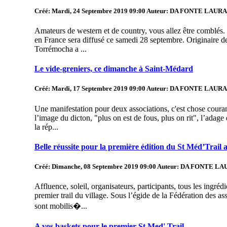
Créé: Mardi, 24 Septembre 2019 09:00
Auteur: DA FONTE LAURA
Amateurs de western et de country, vous allez être comblés.
en France sera diffusé ce samedi 28 septembre. Originaire de
Torrémocha a ...
Le vide-greniers, ce dimanche à Saint-Médard
Créé: Mardi, 17 Septembre 2019 09:00
Auteur: DA FONTE LAURA
Une manifestation pour deux associations, c'est chose coura
l’image du dicton, "plus on est de fous, plus on rit", l’adage 
la rép...
Belle réussite pour la première édition du St Méd’Trail 
Créé: Dimanche, 08 Septembre 2019 09:00
Auteur: DA FONTE LA
Affluence, soleil, organisateurs, participants, tous les ingré
premier trail du village. Sous l’égide de la Fédération des a
sont mobilis�...
A vos baskets pour le premier St Med' Trail