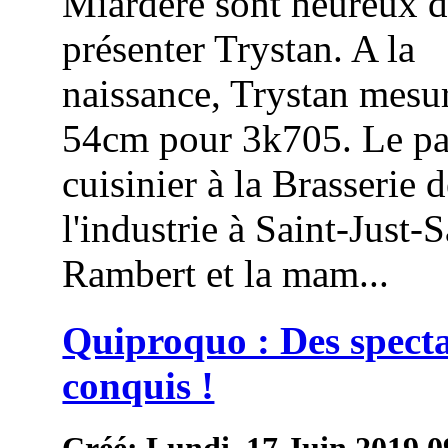
Miardère sont heureux 
présenter Trystan. A la
naissance, Trystan mesur
54cm pour 3k705. Le pa
cuisinier à la Brasserie 
l'industrie à Saint-Just-S
Rambert et la mam...
Quiproquo : Des spect
conquis !
Créé: Lundi, 17 Juin 2019 0