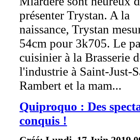
Miardère sont heureux 
présenter Trystan. A la
naissance, Trystan mesur
54cm pour 3k705. Le pa
cuisinier à la Brasserie 
l'industrie à Saint-Just-S
Rambert et la mam...
Quiproquo : Des spect
conquis !
Créé: Lundi, 17 Juin 2019 0