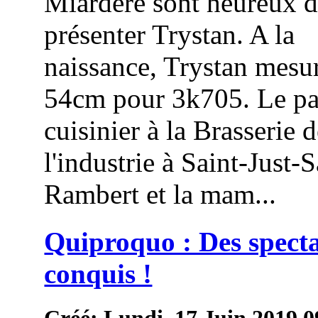
Miardère sont heureux 
présenter Trystan. A la
naissance, Trystan mesur
54cm pour 3k705. Le pa
cuisinier à la Brasserie 
l'industrie à Saint-Just-S
Rambert et la mam...
Quiproquo : Des spect
conquis !
Créé: Lundi, 17 Juin 2019 0