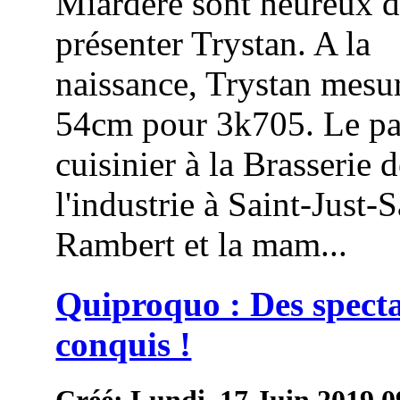
Miardère sont heureux 
présenter Trystan. A la
naissance, Trystan mesur
54cm pour 3k705. Le pa
cuisinier à la Brasserie 
l'industrie à Saint-Just-S
Rambert et la mam...
Quiproquo : Des spect
conquis !
Créé: Lundi, 17 Juin 2019 0