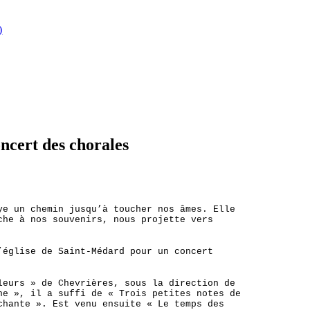
)
oncert des chorales
ye un chemin jusqu’à toucher nos âmes. Elle
che à nos souvenirs, nous projette vers
’église de Saint-Médard pour un concert
leurs » de Chevrières, sous la direction de
ne », il a suffi de « Trois petites notes de
chante ». Est venu ensuite « Le temps des