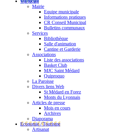
Vie locale
Mairie
Equipe municipale
Informations pratiques
CR Conseil Municipal
Bulletins communaux
Services
Bibliothèque
Salle d'animation
Cantine et Garderie
Associations
Liste des associations
Basket Club
MJC Saint Médard
Quiproquo
La Paroisse
Divers liens Web
St Médard en Forez
Monts du Lyonnais
Articles de presse
Mois en cours
Archives
Diaporama
Economie / Tourisme
Artisanat