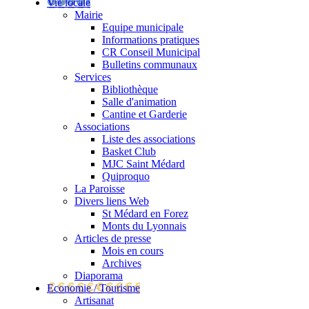
Vie locale
Mairie
Equipe municipale
Informations pratiques
CR Conseil Municipal
Bulletins communaux
Services
Bibliothèque
Salle d'animation
Cantine et Garderie
Associations
Liste des associations
Basket Club
MJC Saint Médard
Quiproquo
La Paroisse
Divers liens Web
St Médard en Forez
Monts du Lyonnais
Articles de presse
Mois en cours
Archives
Diaporama
Economie / Tourisme
Artisanat